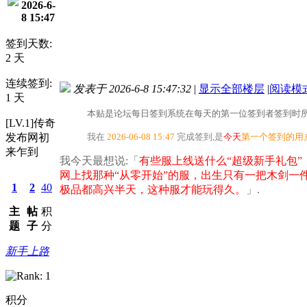
2026-6-
8 15:47
签到天数:
2 天
连续签到:
发表于 2026-6-8 15:47:32
|
显示全部楼层
|
阅读模
1 天
本贴是论坛每日签到系统在每天的第一位签到者签到时所
[LV.1]传奇
发布网初
我在
2026-06-08 15:47
完成签到,是
今天
第一个签到的用
来乍到
我今天最想说:「
有些服上线送什么“超级新手礼包
网上找那种“从零开始”的服，出生只有一把木剑一
1
2
40
极品都高兴半天，这种服才能玩得久。
」.
主
帖
积
题
子
分
新手上路
积分