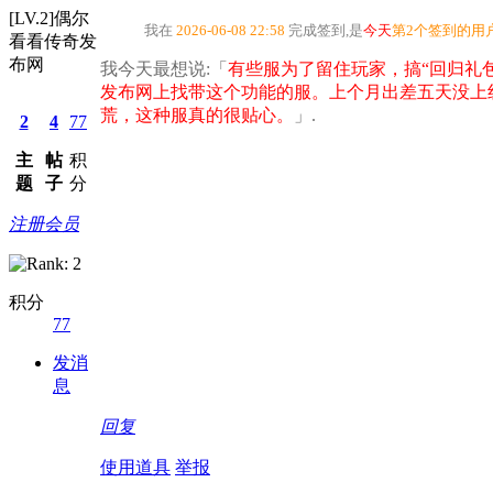
[LV.2]偶尔
我在
2026-06-08 22:58
完成签到,是
今天
第2个签到的用
看看传奇发
布网
我今天最想说:「
有些服为了留住玩家，搞“回归礼
发布网上找带这个功能的服。上个月出差五天没上
荒，这种服真的很贴心。
」.
2
4
77
主
帖
积
题
子
分
注册会员
积分
77
发消
息
回复
使用道具
举报