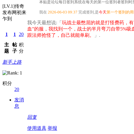
本贴是论坛每日签到系统在每天的第一位签到者签到时所
[LV.1]传奇
发布网初来
我在
2026-06-03 09:37
完成签到,是
今天
第一个签到的用
乍到
我今天最想说:「
玩战士最憋屈的就是打怪费药，有
血”的服，我找到一个，战士的半月弯刀自带5%
1
1
20
跟法师抢怪了，自己就能单刷。
」.
主
帖
积
题
子
分
新手上路
积分
20
发消
息
回复
使用道具
举报