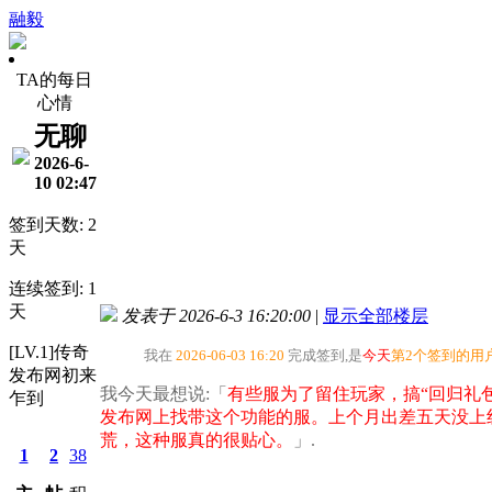
融毅
TA的每日
心情
无聊
2026-6-
10 02:47
签到天数: 2
天
连续签到: 1
天
发表于 2026-6-3 16:20:00
|
显示全部楼层
[LV.1]传奇
我在
2026-06-03 16:20
完成签到,是
今天
第2个签到的用
发布网初来
我今天最想说:「
有些服为了留住玩家，搞“回归礼
乍到
发布网上找带这个功能的服。上个月出差五天没上
荒，这种服真的很贴心。
」.
1
2
38