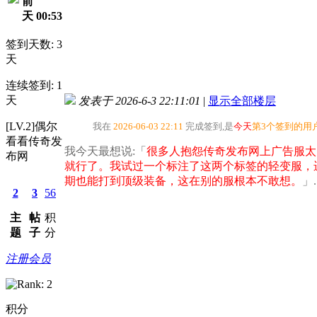
前
天 00:53
签到天数: 3
天
连续签到: 1
天
发表于 2026-6-3 22:11:01
|
显示全部楼层
[LV.2]偶尔
我在
2026-06-03 22:11
完成签到,是
今天
第3个签到的用
看看传奇发
我今天最想说:「
很多人抱怨传奇发布网上广告服太
布网
就行了。我试过一个标注了这两个标签的轻变服，
期也能打到顶级装备，这在别的服根本不敢想。
」.
2
3
56
主
帖
积
题
子
分
注册会员
积分