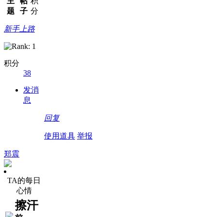
主
帖
积
题
子
分
新手上路
积分
38
发消
息
回复
使用道具
举报
郑震
TA的每日
心情
擦汗